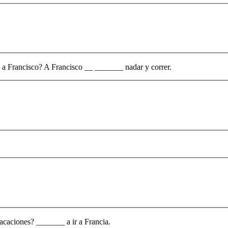
a a Francisco? A Francisco __ _______ nadar y correr.
acaciones? _______ a ir a Francia.