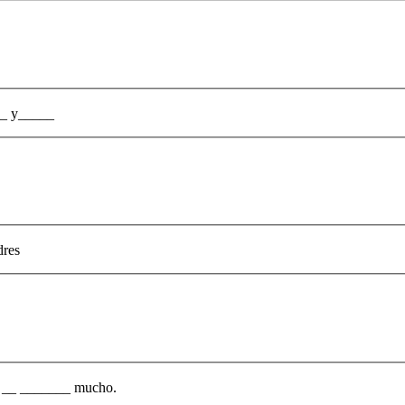
__ y_____
dres
í, __ _______ mucho.