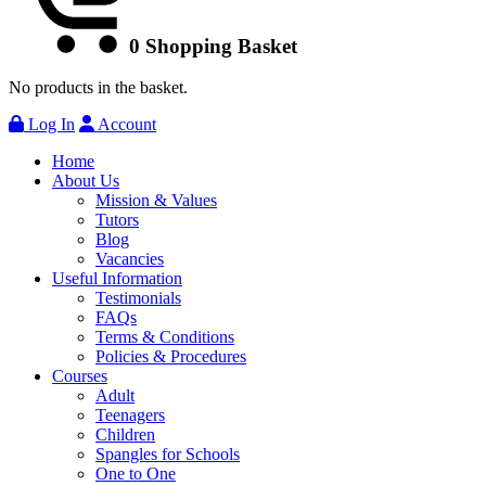
0
Shopping Basket
No products in the basket.
Log In
Account
Home
About Us
Mission & Values
Tutors
Blog
Vacancies
Useful Information
Testimonials
FAQs
Terms & Conditions
Policies & Procedures
Courses
Adult
Teenagers
Children
Spangles for Schools
One to One