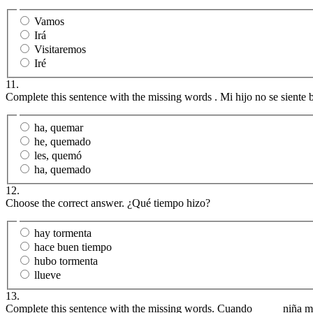
Vamos
Irá
Visitaremos
Iré
11.
Complete this sentence with the missing words . Mi hijo no se siente
ha, quemar
he, quemado
les, quemó
ha, quemado
12.
Choose the correct answer. ¿Qué tiempo hizo?
hay tormenta
hace buen tiempo
hubo tormenta
llueve
13.
Complete this sentence with the missing words. Cuando_____ niña m